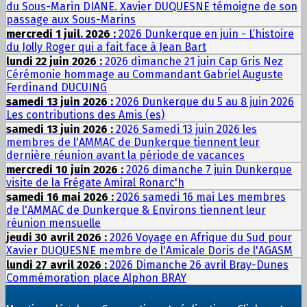
du Sous-Marin DIANE. Xavier DUQUESNE témoigne de son
passage aux Sous-Marins
mercredi 1 juil. 2026 :
2026 Dunkerque en juin - L’histoire
du Jolly Roger qui a fait face à Jean Bart
lundi 22 juin 2026 :
2026 dimanche 21 juin Cap Gris Nez
Cérémonie hommage au Commandant Gabriel Auguste
Ferdinand DUCUING
samedi 13 juin 2026 :
2026 Dunkerque du 5 au 8 juin 2026
Les contributions des Amis (es)
samedi 13 juin 2026 :
2026 Samedi 13 juin 2026 les
membres de l'AMMAC de Dunkerque tiennent leur
dernière réunion avant la période de vacances
mercredi 10 juin 2026 :
2026 dimanche 7 juin Dunkerque
visite de la Frégate Amiral Ronarc'h
samedi 16 mai 2026 :
2026 samedi 16 mai Les membres
de l'AMMAC de Dunkerque & Environs tiennent leur
réunion mensuelle
jeudi 30 avril 2026 :
2026 Voyage en Afrique du Sud pour
Xavier DUQUESNE membre de l'Amicale Doris de l'AGASM
lundi 27 avril 2026 :
2026 Dimanche 26 avril Bray-Dunes
Commémoration place Alphon BRAY