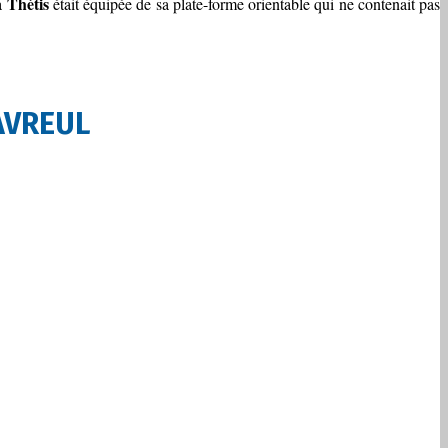
Thétis
a
était équipée de sa plate-forme orientable qui ne contenait pas
FAVREUL