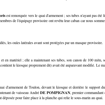
oris
est remorquée vers le quai d'armement ; ses tubes n'ayant pas été l
 membres de l'équipage provisoire ont revêtu leur caban car nous sommes
allés, les ouïes latérales avant sont protégées par un masque provisoire.
en matériel ; elle a maintenant ses tubes, son canon de 100 m/m, ses 
i contient le kiosque proprement dit) avait été auparavant modifié. Le ma
ai d'armement de Toulon, devant le kiosque et derrière le support du 
DE POMPIGNAN
ieutenant de vaisseau André
, premier commandant d
t déposée pour faire place à la planche qui relie le sous-marin au quai.