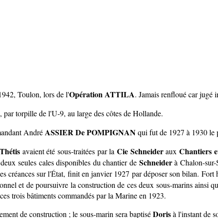
Opération ATTILA
942, Toulon, lors de l'
. Jamais renfloué car jugé i
ar torpille de l'U-9, au large des côtes de Hollande.
ASSIER De POMPIGNAN
mmandant André
qui fut de 1927 à 1930 le
Thétis
Cie Schneider
Chantiers e
avaient été sous-traitées par la
aux
Schneider
s deux seules cales disponibles du chantier de
à Chalon-sur-S
ses créances sur l'État, finit en janvier 1927 par déposer son bilan. For
sonnel et de poursuivre la construction de ces deux sous-marins ainsi qu
de ces trois bâtiments commandés par la Marine en 1923.
Doris
ment de construction ; le sous-marin sera baptisé
à l'instant de 