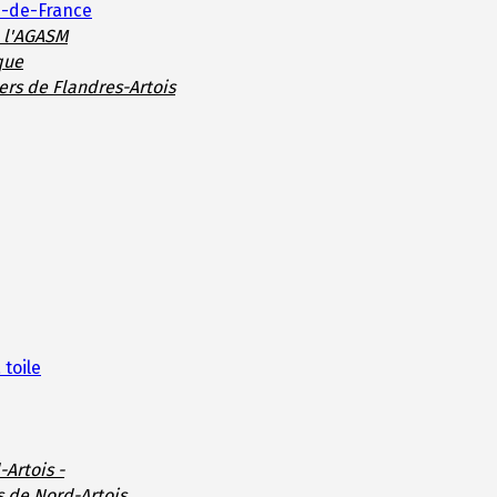
s-de-France
e l'AGASM
que
ers de Flandres-Artois
 toile
-Artois -
s de Nord-Artois