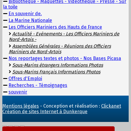
Bibliothèque - Maquettes - Vidéothèque - Presse - Sur
la toile
En souvenir de.
La Marine Nationale
Les Officiers Mariniers des Hauts de France
Actualité - Evènements - Les Officiers Mariniers de
Nord-Artois -
Assemblées Générales - Réunions des Officiers
Mariniers de Nord-Artois
Nos reportages textes et photos - Nos Bases Picasa
Sous-Marins étrangers Informations Photos
Sous-Marins Français Informations Photos
Offres d'Emploi
Recherches - Témoignages
souvenir
Mentions légales
- Conception et réalisation :
Clickanet
Création de sites Internet à Dunkerque