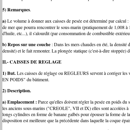
5) Remarques
.
a)
Le volume à donner aux caisses de pesée est déterminé par calcul : - d
de mer que pourra rencontrer le sous-marin (pratiquement de 1,008 à 1,0
d'huile, etc...), il s'alourdit (par consommation de combustible extéri
b) Repos sur une couche
: Dans les mers chaudes en été, la densité d
densité) et le fait remonter. La plongée statique (c'est-à-dire stoppée)
II.- CAISSES DE REGLAGE
1) But.
Les caisses de réglage ou REGLEURS servent à corriger les var
EN POIDS" du bâtiment.
2) Description.
a) Emplacement :
Parce qu'elles doivent régler la pesée en poids du 
les anciens sous-marins ("CREOLE", VII et IX) elles sont accolées à 1
longs cylindres en forme de banane galbés pour épouser la forme de la
disposition est meilleure que la précédente dans laquelle la coque épai