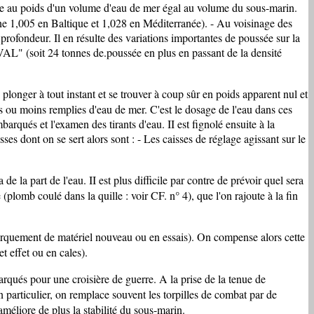
gale au poids d'un volume d'eau de mer égal au volume du sous-marin.
enne 1,005 en Baltique et 1,028 en Méditerranée). - Au voisinage des
 profondeur. Il en résulte des variations importantes de poussée sur la
AL" (soit 24 tonnes de.poussée en plus en passant de la densité
plonger à tout instant et se trouver à coup sûr en poids apparent nul et
 ou moins remplies d'eau de mer. C'est le dosage de l'eau dans ces
qués et l'examen des tirants d'eau. II est fignolé ensuite à la
ses dont on se sert alors sont : - Les caisses de réglage agissant sur le
 la part de l'eau. II est plus difficile par contre de prévoir quel sera
(plomb coulé dans la quille : voir CF. n° 4), que l'on rajoute à la fin
barquement de matériel nouveau ou en essais). On compense alors cette
 effet ou en cales).
rqués pour une croisière de guerre. A la prise de la tenue de
n particulier, on remplace souvent les torpilles de combat par de
améliore de plus la stabilité du sous-marin.