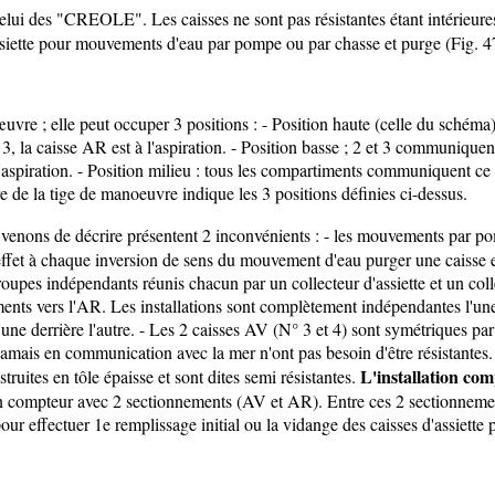
lui des "CREOLE". Les caisses ne sont pas résistantes étant intérieure
ssiette pour mouvements d'eau par pompe ou par chasse et purge (Fig. 4
vre ; elle peut occuper 3 positions : - Position haute (celle du schéma
 la caisse AR est à l'aspiration. - Position basse ; 2 et 3 communiquen
l'aspiration. - Position milieu : tous les compartiments communiquent ce
 de la tige de manoeuvre indique les 3 positions définies ci-dessus.
venons de décrire présentent 2 inconvénients : - les mouvements par pom
effet à chaque inversion de sens du mouvement d'eau purger une caisse 
roupes indépendants réunis chacun par un collecteur d'assiette et un coll
ents vers l'AR. Les installations sont complètement indépendantes l'une
'une derrière l'autre. - Les 2 caisses AV (N° 3 et 4) sont symétriques par
 jamais en communication avec la mer n'ont pas besoin d'être résistant
L'installation co
truites en tôle épaisse et sont dites semi résistantes.
 compteur avec 2 sectionnements (AV et AR). Entre ces 2 sectionnements
 pour effectuer 1e remplissage initial ou la vidange des caisses d'assiett