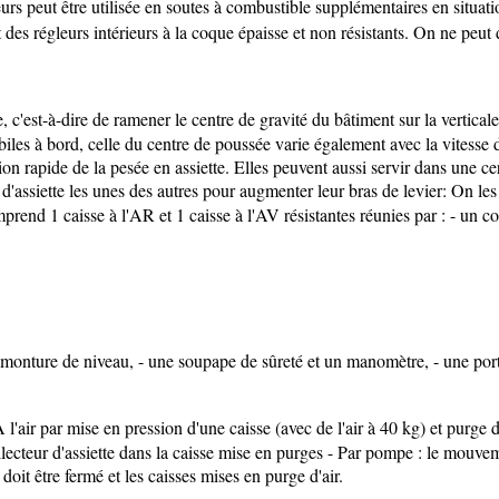
urs peut être utilisée en soutes à combustible supplémentaires en situati
des régleurs intérieurs à la coque épaisse et non résistants. On ne pe
e, c'est-à-dire de ramener le centre de gravité du bâtiment sur la verticale
iles à bord, celle du centre de poussée varie également avec la vitesse du
tion rapide de la pesée en assiette. Elles peuvent aussi servir dans une 
'assiette les unes des autres pour augmenter leur bras de levier: On l
prend 1 caisse à l'AR et 1 caisse à l'AV résistantes réunies par : - un col
e monture de niveau, - une soupape de sûreté et un manomètre, - une port
l'air par mise en pression d'une caisse (avec de l'air à 40 kg) et purge 
llecteur d'assiette dans la caisse mise en purges - Par pompe : le mouvem
it être fermé et les caisses mises en purge d'air.