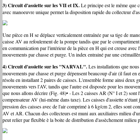
3)
Circuit d'assiette sur les VII et IX.
Le principe est le même que ce
avec manoeuvre unique permet la disposition rapide du collecteur d'a
Une pièce en H se déplace verticalement entraînée par sa tige de manœu
caisse AV au refoulement de la pompe tandis que par le compartiment 3,
en communication par l'intérieur de la pièce en H qui est creuse avec 
mouvements par chasse et purge. Un index entrainé par une crémaillère
4) Circuit d'assiette sur les "NARVAL".
Les installations que nous 
mouvements par chasse et purge dépensent beaucoup d'air (il faut en 
résolu en installant 2 paires de caisses. L'ensemble forme ainsi deux g
mouvements vers l'AV, tandis que l'autre est disposée pour les mouvem
que nous allons décrire (Fig. 48)• - Les 2 caisses AR (N° I et 2) sont l
compensateur AV (lui-même dans taxe). Les caisses d'assiette n'étant
pression des caisses avec de l'air comprimé à 6 kg/cm 2, elles sont cons
AV et AR. Chacun des collecteurs est muni aux auxiliaires milieu d'un
peut relier par flexible è la boite de distribution d'assèchement milieu