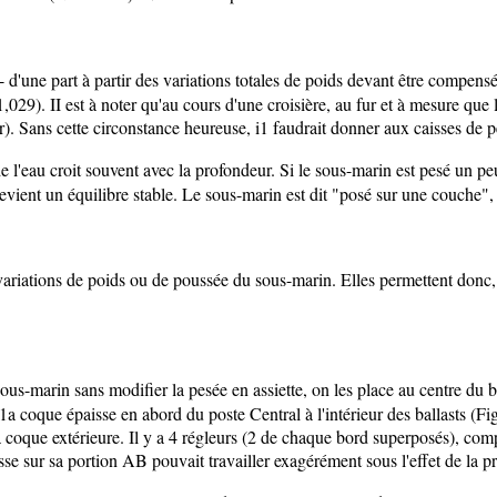
'une part à partir des variations totales de poids devant être compensées
29). II est à noter qu'au cours d'une croisière, au fur et à mesure que 
eur). Sans cette circonstance heureuse, i1 faudrait donner aux caisses d
e l'eau croit souvent avec la profondeur. Si le sous-marin est pesé un p
 devient un équilibre stable. Le sous-marin est dit "posé sur une couche",
iations de poids ou de poussée du sous-marin. Elles permettent donc, e
sous-marin sans modifier la pesée en assiette, on les place au centre du 
a coque épaisse en abord du poste Central à l'intérieur des ballasts (F
 coque extérieure. Il y a 4 régleurs (2 de chaque bord superposés), comp
sse sur sa portion AB pouvait travailler exagérément sous l'effet de la p