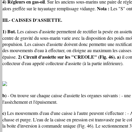
4) Régleurs en gas-oil
. Sur les anciens sous-marins une paire de régle
Nota :
alors greffée sur le tuyautage remplissage vidange.
Les "S" ont 
III.- CAISSES D'ASSIETTE.
1) But.
Les caisses d'assiette permettent de rectifier la pesée en assiett
centre de gravité du sous-marin varie avec la disposition des poids mob
propulsion. Les caisses d'assiette doivent donc permettre une rectifica
des mouvements d'eau à effectuer, on éloigne au maximum les caisses d
2) Circuit d'assiette sur les "CREOLE" (Fig. 46).
a)
épaisse.
il com
collecteur d'eau appelé collecteur d'assiette (à la partie inférieure).
b)
- On trouve sur chaque caisse d'assiette les organes suivants : - un
l'assèchement et l'épuisement.
c)
Les mouvements d'eau d'une caisse à l'autre peuvent s'effectuer : - A 
chasse et purge. L'eau de la caisse en pression est transvasée par le co
la boite d'inversion à commande unique (Fig. 46). Le sectionnement 3 do