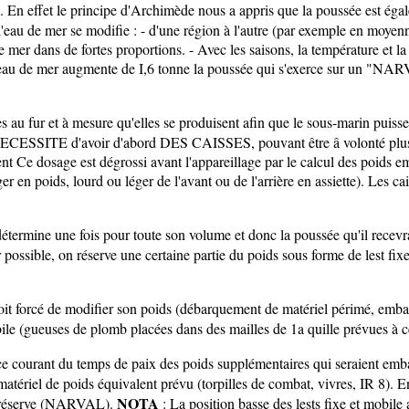
si. En effet le principe d'Archimède nous a appris que la poussée est é
e l'eau de mer se modifie : - d'une région à l'autre (par exemple en moy
de mer dans de fortes proportions. - Avec les saisons, la température et la
eau de mer augmente de I,6 tonne la poussée qui s'exerce sur un "NARV
au fur et à mesure qu'elles se produisent afin que le sous-marin puisse 
 la NECESSITE d'avoir d'abord DES CAISSES, pouvant être â volonté plus
e dosage est dégrossi avant l'appareillage par le calcul des poids embar
en poids, lourd ou léger de l'avant ou de l'arrière en assiette). Les cais
termine une fois pour toute son volume et donc la poussée qu'il recevra de
possible, on réserve une certaine partie du poids sous forme de lest fixe 
n soit forcé de modifier son poids (débarquement de matériel périmé, em
le (gueuses de plomb placées dans des mailles de 1a quille prévues à cet
ce courant du temps de paix des poids supplémentaires qui seraient emba
atériel de poids équivalent prévu (torpilles de combat, vivres, IR 8). E
NOTA
 de réserve (NARVAL).
: La position basse des lests fixe et mobile 