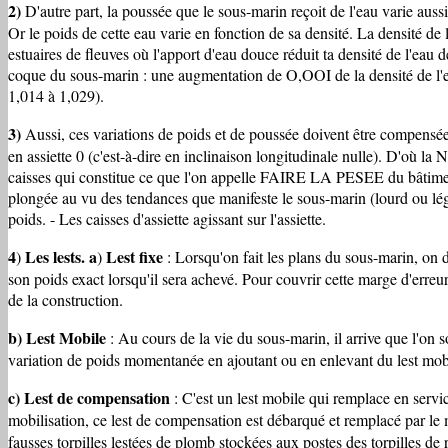
2)
D'autre part, la poussée que le sous-marin reçoit de l'eau varie aus
Or le poids de cette eau varie en fonction de sa densité. La densité d
estuaires de fleuves où l'apport d'eau douce réduit ta densité de l'eau 
coque du sous-marin : une augmentation de O,OOI de la densité de l'
1,014 à 1,029).
3)
Aussi, ces variations de poids et de poussée doivent être compensées 
en assiette 0 (c'est-à-dire en inclinaison longitudinale nulle). D'où
caisses qui constitue ce que l'on appelle FAIRE LA PESEE du bâtiment C
plongée au vu des tendances que manifeste le sous-marin (lourd ou léger 
poids. - Les caisses d'assiette agissant sur l'assiette.
4
Les lests.
a
Lest fixe
)
)
: Lorsqu'on fait les plans du sous-marin, on dé
son poids exact lorsqu'il sera achevé. Pour couvrir cette marge d'erreur 
de la construction.
b) Lest Mobile
: Au cours de la vie du sous-marin, il arrive que l'o
variation de poids momentanée en ajoutant ou en enlevant du lest mobi
c) Lest de compensation
: C'est un lest mobile qui remplace en servi
mobilisation, ce lest de compensation est débarqué et remplacé par le m
fausses torpilles lestées de plomb stockées aux postes des torpilles