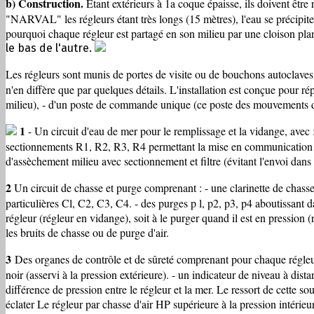
b) Construction.
Etant extérieurs à 1a coque épaisse, ils doivent être 
"NARVAL" les régleurs étant très longs (15 mètres), l'eau se précipiter
pourquoi chaque régleur est partagé en son milieu par une cloison plan
le bas de l'autre.
Les régleurs sont munis de portes de visite ou de bouchons autoclave
n'en diffère que par quelques détails. L'installation est conçue pour r
milieu), - d'un poste de commande unique (ce poste des mouvements d'e
1
- Un circuit d'eau de mer pour le remplissage et la vidange, avec 
sectionnements R1, R2, R3, R4 permettant la mise en communication de ch
d'assèchement milieu avec sectionnement et filtre (évitant l'envoi dans 
2
Un circuit de chasse et purge comprenant : - une clarinette de chasse
particulières Cl, C2, C3, C4. - des purges p l, p2, p3, p4 aboutissant
régleur (régleur en vidange), soit à le purger quand il est en pression
les bruits de chasse ou de purge d'air.
3
Des organes de contrôle et de sûreté comprenant pour chaque régleur 
noir (asservi à la pression extérieure). - un indicateur de niveau à dis
différence de pression entre le régleur et la mer. Le ressort de cette s
éclater Le régleur par chasse d'air HP supérieure à la pression intérieur