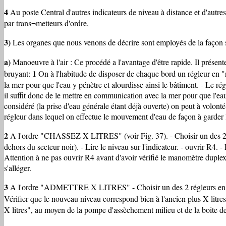
4
Au poste Central d'autres indicateurs de niveau à distance et d'au
par trans¬metteurs d'ordre,
3)
Les organes que nous venons de décrire sont employés de la façon s
a)
Manoeuvre à l'air : Ce procédé a l'avantage d'être rapide. Il présent
1
bruyant:
On à l'habitude de disposer de chaque bord un régleur en "r
la mer pour que l'eau y pénètre et alourdisse ainsi le bâtiment. - Le 
il suffit donc de le mettre en communication avec la mer pour que l'ea
considéré (la prise d'eau générale étant déjà ouverte) on peut à volont
régleur dans lequel on effectue le mouvement d'eau de façon à garder l
2
A l'ordre "CHASSEZ X LITRES" (voir Fig. 37). - Choisir un des 2 rég
dehors du secteur noir). - Lire le niveau sur l'indicateur. - ouvrir R4.
Attention à ne pas ouvrir R4 avant d'avoir vérifié le manomètre duplex. S
s'alléger.
3
A l'ordre "ADMETTRE X LITRES" - Choisir un des 2 régleurs en rempli
Vérifier que le nouveau niveau correspond bien à l'ancien plus X litre
X litres", au moyen de la pompe d'assèchement milieu et de la boite de 