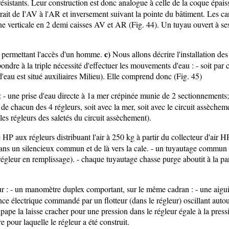
résistants. Leur construction est donc analogue à celle de la coque épaiss
ait de I'AV à l'AR et inversement suivant la pointe du bâtiment. Les carèn
e verticale en 2 demi caisses AV et AR (Fig. 44). Un tuyau ouvert à ses 
c)
s permettant l'accès d'un homme.
Nous allons décrire l'installation
épondre à la triple nécessité d'effectuer les mouvements d'eau : - soit p
au est situé auxiliaires Milieu). Elle comprend donc (Fig. 45)
: - une prise d'eau directe à 1a mer crépinée munie de 2 sectionnements;
acun des 4 régleurs, soit avec la mer, soit avec le circuit assèchement;
les régleurs des saletés du circuit assèchement).
 HP aux régleurs distribuant l'air à 250 kg à partir du collecteur d'air
 dans un silencieux commun et de là vers la cale. - un tuyautage commun 
 (régleur en remplissage). - chaque tuyautage chasse purge aboutit à la p
: - un manomètre duplex comportant, sur le même cadran : - une aiguille 
tance électrique commandé par un flotteur (dans le régleur) oscillant auto
oupape la laisse cracher pour une pression dans le régleur égale à la pre
e pour laquelle le régleur a été construit.