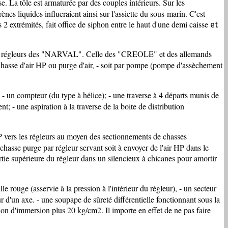
e. La tôle est armaturée par des couples intérieurs. Sur les
es liquides influeraient ainsi sur l'assiette du sous-marin. C'est
2 extrémités, fait office de siphon entre le haut d'une demi caisse
et
 des régleurs des "NARVAL". Celle des "CREOLE" et des allemands
ar chasse d'air HP ou purge d'air, - soit par pompe (pompe d'assèchement
 - un compteur (du type à hélice); - une traverse à 4 départs munis de
 - une aspiration à la traverse de la boite de distribution
 HP vers les régleurs au moyen des sectionnements de chasses
chasse purge par régleur servant soit à envoyer de l'air HP dans le
artie supérieure du régleur dans un silencieux à chicanes pour amortir
rouge (asservie à la pression à l'intérieur du régleur), - un secteur
ur d'un axe. - une soupape de sûreté différentielle fonctionnant sous la
ssion d'immersion plus 20 kg/cm2. Il importe en effet de ne pas faire