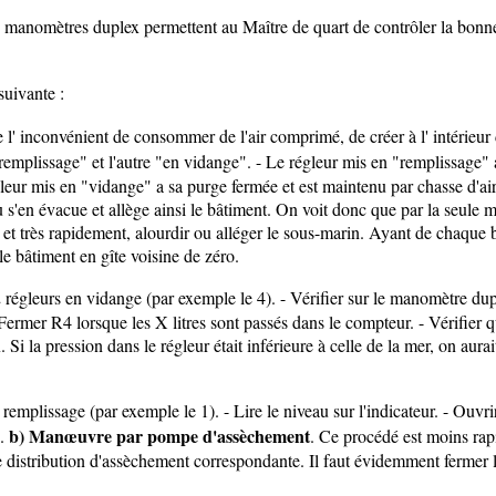
tres manomètres duplex permettent au Maître de quart de contrôler la b
uivante :
e l' inconvénient de consommer de l'air comprimé, de créer à l' intérieur
emplissage" et l'autre "en vidange". - Le régleur mis en "remplissage" a
régleur mis en "vidange" a sa purge fermée et est maintenu par chasse d'
u s'en évacue et allège ainsi le bâtiment. On voit donc que par la seule 
é et très rapidement, alourdir ou alléger le sous-marin. Ayant de chaque 
e bâtiment en gîte voisine de zéro.
leurs en vidange (par exemple le 4). - Vérifier sur le manomètre duplex
 - Fermer R4 lorsque les X litres sont passés dans le compteur. - Vérifie
i la pression dans le régleur était inférieure à celle de la mer, on aurait
ssage (par exemple le 1). - Lire le niveau sur l'indicateur. - Ouvrir 
b) Manœuvre par pompe d'assèchement
s.
. Ce procédé est moins rap
distribution d'assèchement correspondante. Il faut évidemment fermer la 