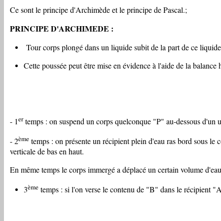
Ce sont le principe d'Archimède et le principe de Pascal.;
PRINCIPE D'ARCHIMEDE :
Tour corps plongé dans un liquide subit de la part de ce liquid
Cette poussée peut être mise en évidence à l'aide de la balance h
er
- 1
temps : on suspend un corps quelconque "P" au-dessous d'un un pl
ème
- 2
temps : on présente un récipient plein d'eau ras bord sous le c
verticale de bas en haut.
En même temps le corps immergé a déplacé un certain volume d'eau 
ème
3
temps : si l'on verse le contenu de "B" dans le récipient "A"