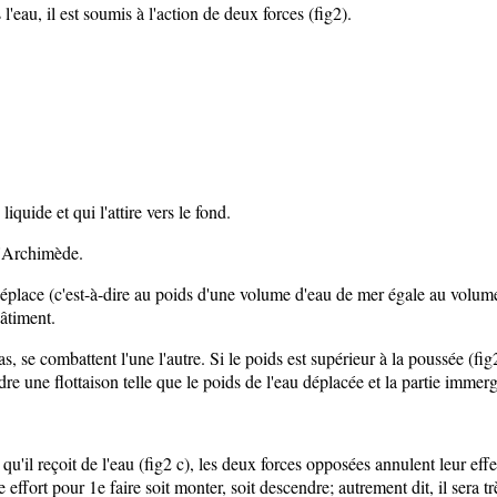
au, il est soumis à l'action de deux forces (fig2).
quide et qui l'attire vers le fond.
 d'Archimède.
éplace (c'est-à-dire au poids d'une volume d'eau de mer égale au volume 
âtiment.
bas, se combattent l'une l'autre. Si le poids est supérieur à la poussée (f
ndre une flottaison telle que le poids de l'eau déplacée et la partie imme
'il reçoit de l'eau (fig2 c), les deux forces opposées annulent leur effet
le effort pour 1e faire soit monter, soit descendre; autrement dit, il sera