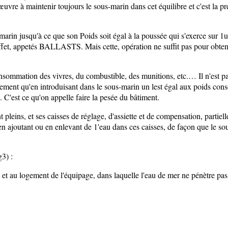
uvre à maintenir toujours le sous-marin dans cet équilibre et c'est la 
us-marin jusqu'à ce que son Poids soit égal à la poussée qui s'exerce sur
ffet, appetés BALLASTS. Mais cette, opération ne suffit pas pour obtenir
nsommation des vivres, du combustible, des munitions, etc.… Il n'est pa
ctement qu'en introduisant dans le sous-marin un lest égal aux poids co
. C'est ce qu'on appelle faire la pesée du bâtiment.
pleins, et ses caisses de réglage, d'assiette et de compensation, partiel
 en ajoutant ou en enlevant de 1'eau dans ces caisses, de façon que le 
) : ­
et au logement de l'équipage, dans laquelle l'eau de mer ne pénètre pa