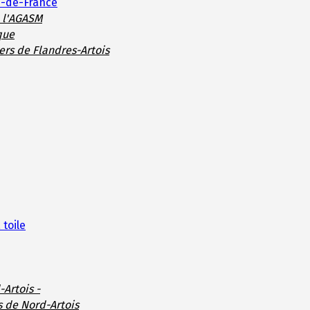
s-de-France
e l'AGASM
que
ers de Flandres-Artois
 toile
-Artois -
s de Nord-Artois