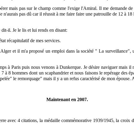
érer mais pas sur le champ comme l'exige l'Amiral. Il me demande de 
. Je n'aurais pas dû car il réussit à me faire faire une patrouille de 12 à
il. Je le lis et lui rends en disant:
état récapitulatif de mes services.
 Alger et il m'a proposé un emploi dans la société " La surveillance", 
mps à Paris puis nous venons à Dunkerque. Je désire naviguer mais il n
7 à 8 hommes dont un scaphandrier et nous faisons le repérage des épav
le remorquage" mais il y a un refus caractérisé de mon épouse. Alors j
Maintenant en 2007.
 guerre avec 4 citations, la médaille commémorative 1939/1945, la croix 