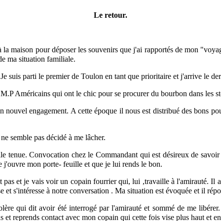
Le retour.
 la maison pour déposer les souvenirs que j'ai rapportés de mon "voyage
e ma situation familiale.
 Je suis parti le premier de Toulon en tant que prioritaire et j'arrive le der
s M.P Américains qui ont le chic pour se procurer du bourbon dans les s
e un nouvel engagement. A cette époque il nous est distribué des bons po
 ne semble pas décidé à me lâcher.
ille tenue. Convocation chez le Commandant qui est désireux de savoir ce
 j'ouvre mon porte- feuille et que je lui rends le bon.
pas et je vais voir un copain fourrier qui, lui ,travaille à l'amirauté. Il 
t s'intéresse à notre conversation . Ma situation est évoquée et il répon
e qui dit avoir été interrogé par l'amirauté et sommé de me libérer. I
s et reprends contact avec mon copain qui cette fois vise plus haut et en