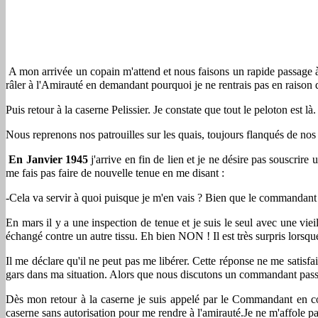
A mon arrivée un copain m'attend et nous faisons un rapide passage à
râler à l'Amirauté en demandant pourquoi je ne rentrais pas en raison d
Puis retour à la caserne Pelissier. Je constate que tout le peloton est là.
Nous reprenons nos patrouilles sur les quais, toujours flanqués de no
En Janvier 1945
j'arrive en fin de lien et je ne désire pas souscrir
me fais pas faire de nouvelle tenue en me disant :
-Cela va servir à quoi puisque je m'en vais ? Bien que le commandant
En mars il y a une inspection de tenue et je suis le seul avec une vie
échangé contre un autre tissu. Eh bien NON ! Il est très surpris lorsque
Il me déclare qu'il ne peut pas me libérer. Cette réponse ne me satisfait 
gars dans ma situation. Alors que nous discutons un commandant passe e
Dès mon retour à la caserne je suis appelé par le Commandant en colèr
caserne sans autorisation pour me rendre à l'amirauté.Je ne m'affole pa