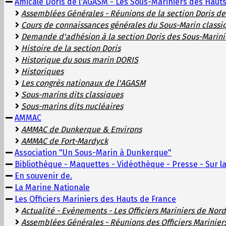
Amicale Doris de l'AGASM - Les Sous-Mariniers des Haut
Assemblées Générales - Réunions de la section Doris d
Cours de connaissances générales du Sous-Marin classi
Demande d'adhésion à la section Doris des Sous-Marini
Histoire de la section Doris
Historique du sous marin DORIS
Historiques
Les congrès nationaux de l'AGASM
Sous-marins dits classiques
Sous-marins dits nucléaires
AMMAC
AMMAC de Dunkerque & Environs
AMMAC de Fort-Mardyck
Association "Un Sous-Marin à Dunkerque"
Bibliothèque - Maquettes - Vidéothèque - Presse - Sur la
En souvenir de.
La Marine Nationale
Les Officiers Mariniers des Hauts de France
Actualité - Evènements - Les Officiers Mariniers de Nord
Assemblées Générales - Réunions des Officiers Marinier