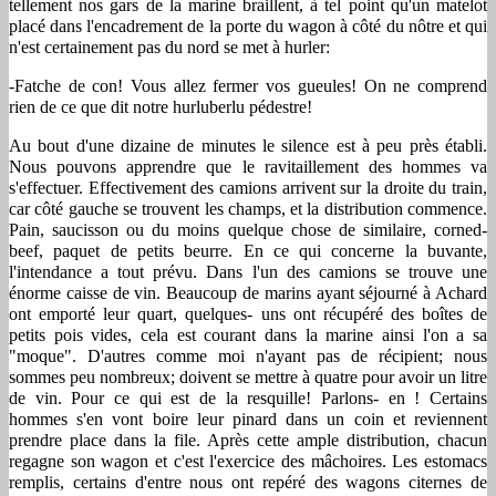
tellement nos gars de la marine braillent, à tel point qu'un matelot
placé dans l'encadrement de la porte du wagon à côté du nôtre et qui
n'est certainement pas du nord se met à hurler:
-Fatche de con! Vous allez fermer vos gueules! On ne comprend
rien de ce que dit notre hurluberlu pédestre!
Au bout d'une dizaine de minutes le silence est à peu près établi.
Nous pouvons apprendre que le ravitaillement des hommes va
s'effectuer. Effectivement des camions arrivent sur la droite du train,
car côté gauche se trouvent les champs, et la distribution commence.
Pain, saucisson ou du moins quelque chose de similaire, corned-
beef, paquet de petits beurre. En ce qui concerne la buvante,
l'intendance a tout prévu. Dans l'un des camions se trouve une
énorme caisse de vin. Beaucoup de marins ayant séjourné à Achard
ont emporté leur quart, quelques- uns ont récupéré des boîtes de
petits pois vides, cela est courant dans la marine ainsi l'on a sa
"moque". D'autres comme moi n'ayant pas de récipient; nous
sommes peu nombreux; doivent se mettre à quatre pour avoir un litre
de vin. Pour ce qui est de la resquille! Parlons- en ! Certains
hommes s'en vont boire leur pinard dans un coin et reviennent
prendre place dans la file. Après cette ample distribution, chacun
regagne son wagon et c'est l'exercice des mâchoires. Les estomacs
remplis, certains d'entre nous ont repéré des wagons citernes de