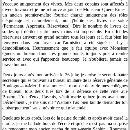
s'occupe uniquement des vivres. Mes deux copains sont affectés à
divers travaux et je me retrouve adjoint de Monsieur Quere Ernest,
un ancien premier-maître fourrier chargé uniquement des rôles
d'équipage et naturellement, moi j'hérite des livres de solde
(Permanent, Apprentis, Réservistes). Dire le nombre de livrets de
soldes qui défilent entre mes mains est impossible. En effet les
réservistes arrivent en grand nombre tous les jours et il faut bien les
renvoyer dans leur foyer car l'armistice a été signé et il y a
démobilisation. Heureusement que je fais équipe avec Monsieur
Quere, un breton d'une très grande bonté, toujours prêt à rendre
service et avec qui j'apprends beaucoup. Je n'oublierai jamais ce
brave homme.
Deux jours après mon arrivée; le 26 juin; je croise le second-maître
secrétaire qui se trouvait au bureau militaire de la réserve générale de
Boulogne-sur-Mer. Il m'annonce la mort de deux de mes collègues
de bureau, tous deux tués lors de la défense de cette ville ,rue
Boston. L'un d'eux, Havrais, s'était marié quinze jours avant moi.
Décidément , je me suis dit "Wadoux t'as bien fait de demander ton
embarquement" sans prévoir ce qui m'attendait.
Quelques jours après, lors de la pause de midi et après avoir cassé la
croûte, je me ballade hors de l'école et qu'elle n'est pas ma surprise
de rencontrer mon ancien pacha du sous-marin Saphir : Roumeas,