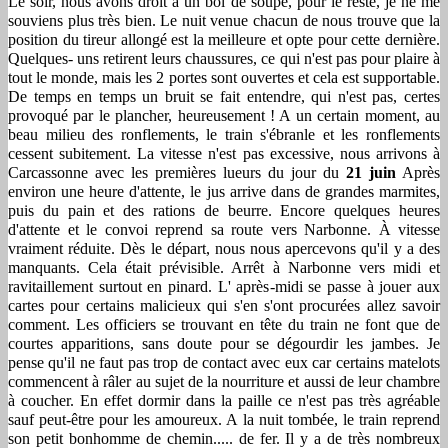
Le soir, nous avons droit à un bol de soupe, pour le reste, je ne me
souviens plus très bien. Le nuit venue chacun de nous trouve que la
position du tireur allongé est la meilleure et opte pour cette dernière.
Quelques- uns retirent leurs chaussures, ce qui n'est pas pour plaire à
tout le monde, mais les 2 portes sont ouvertes et cela est supportable.
De temps en temps un bruit se fait entendre, qui n'est pas, certes
provoqué par le plancher, heureusement ! A un certain moment, au
beau milieu des ronflements, le train s'ébranle et les ronflements
cessent subitement. La vitesse n'est pas excessive, nous arrivons à
Carcassonne avec les premières lueurs du jour du
21 juin
Après
environ une heure d'attente, le jus arrive dans de grandes marmites,
puis du pain et des rations de beurre. Encore quelques heures
d'attente et le convoi reprend sa route vers Narbonne. À vitesse
vraiment réduite. Dès le départ, nous nous apercevons qu'il y a des
manquants. Cela était prévisible. Arrêt à Narbonne vers midi et
ravitaillement surtout en pinard. L' après-midi se passe à jouer aux
cartes pour certains malicieux qui s'en s'ont procurées allez savoir
comment. Les officiers se trouvant en tête du train ne font que de
courtes apparitions, sans doute pour se dégourdir les jambes. Je
pense qu'il ne faut pas trop de contact avec eux car certains matelots
commencent à râler au sujet de la nourriture et aussi de leur chambre
à coucher. En effet dormir dans la paille ce n'est pas très agréable
sauf peut-être pour les amoureux. A la nuit tombée, le train reprend
son petit bonhomme de chemin..... de fer. Il y a de très nombreux