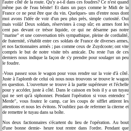
l'autre côté de la route. Qu'y a-t-il dans ces foudres? Ce n'est quand
même pas de l'eau bénite! Et dans un pays comme le Midi de la
France ce ne peut être que du vin. Quelques- uns d'entre nous dont
moi avons l'idée de voir d'un peu plus près, simple curiosité. Oui
mais voilà! Deux soldats, réservistes à coup sûr; en armes font les
cent pas devant ce trésor liquide, ce qui ne désarme pas notre
"marine" et une conversation très sympathique, pleine de cordialité,
de fraternité, s'établit entre ces soldats de France de diverses armes,
et nos factionnaires armés ; pas comme ceux de Zuydcoote; ont vite
compris le but de notre visite très amicale. Du reste l'un de ces
derniers nous indique la façon de s'y prendre pour soulager un peu
le foudre.
-Vous passez sous le wagon pour vous rendre sur la voie d'à côté.
Juste à l'aplomb de celui où nous nous trouvons se trouve le wagon
en question. L'ouverture se trouve à la partie supérieure et l'échelle
pour y accéder, juste à côté. Dans le caisson en bois il y a un tuyau
qui ne sert qu'à siphonner. Pendant l'opération si vous entendez "
Merde", vous foutez le camp, car les coups de sifflet attirent les
attentions et nous les évitons. N'oubliez pas de refermer la citerne et
de remettre le tuyau dans sa boîte.
Nos deux factionnaires s'écartent du lieu de l'opération. Au bout
d'une bonne demie- heure tout rentre dans l'ordre. Pendant que