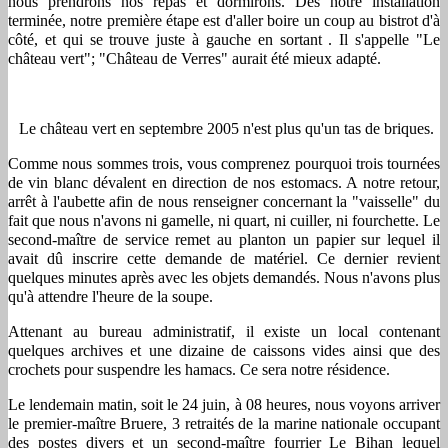
nous prendrons nos repas et dormirons. Dès notre installation
terminée, notre première étape est d'aller boire un coup au bistrot d'à
côté, et qui se trouve juste à gauche en sortant . Il s'appelle "Le
château vert"; "Château de Verres" aurait été mieux adapté.
Le château vert en septembre 2005 n'est plus qu'un tas de briques.
Comme nous sommes trois, vous comprenez pourquoi trois tournées
de vin blanc dévalent en direction de nos estomacs. A notre retour,
arrêt à l'aubette afin de nous renseigner concernant la "vaisselle" du
fait que nous n'avons ni gamelle, ni quart, ni cuiller, ni fourchette. Le
second-maître de service remet au planton un papier sur lequel il
avait dû inscrire cette demande de matériel. Ce dernier revient
quelques minutes après avec les objets demandés. Nous n'avons plus
qu'à attendre l'heure de la soupe.
Attenant au bureau administratif, il existe un local contenant
quelques archives et une dizaine de caissons vides ainsi que des
crochets pour suspendre les hamacs. Ce sera notre résidence.
Le lendemain matin, soit le 24 juin, à 08 heures, nous voyons arriver
le premier-maître Bruere, 3 retraités de la marine nationale occupant
des postes divers et un second-maître fourrier Le Bihan lequel