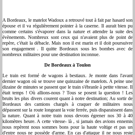
A Bordeaux, le matelot Wadoux a retrouvé tout à fait par hasard son
épouse et il va régulièrement pointer à la caserne. Il aurait bien pu
comme certains s'évaporer dans la nature et attendre la suite des
évènements. Nombreux sont ceux qui n'avaient plus de point de
repère, c'était la débacle. Mais non il est marin et il doit poursuivre
son engagement . Il quitte Bordeaux sous les bombes avec de
nombreux militaires pour une destination inconnue.
De Bordeaux à Toulon
Le train est formé de wagons à bestiaux. Je monte dans l'avant
dernier wagon où se trouve une quinzaine de matelots. A peine une
dizaine de minutes se passent que le train s'ébranle à petite vitesse. Il
était temps ! Où allions-nous ? Tous se posent la question ! Les
bruits les plus divers courent quant à notre destination; Au sortir de
Bordeaux des camions chargés à craquer de militaires nous
dépassent sur la route longeant la voie ferrée, puis disparaissent dans
la nature. Quant à notre train nous devons égrener nos 30 à 40
kilomètres heure. A cette vitesse- là , si jamais des avions ennemis
nous repèrent nous sommes bons pour la haute voltige et pas un
d'entre nous ne possède d'arme. En cas d'attaque il ne nous reste