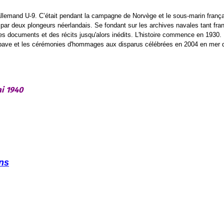
in allemand U-9. C’était pendant la campagne de Norvège et le sous-marin fra
par deux plongeurs néerlandais. Se fondant sur les archives navales tant fran
s documents et des récits jusqu'alors inédits. L'histoire commence en 1930. E
 épave et les cérémonies d'hommages aux disparus célébrées en 2004 en mer d
i 1940
ons