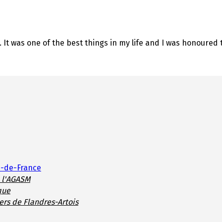
 It was one of the best things in my life and I was honoured t
s-de-France
e l'AGASM
que
ers de Flandres-Artois