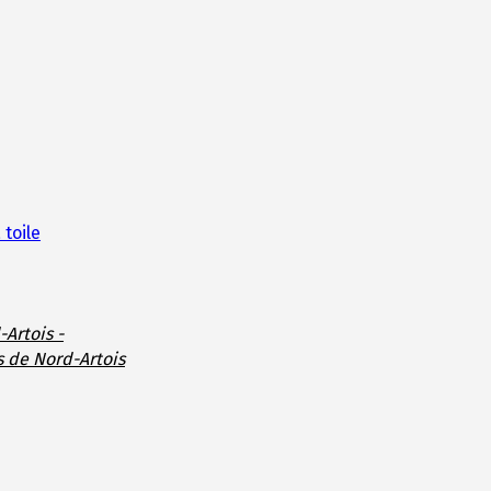
 toile
-Artois -
s de Nord-Artois