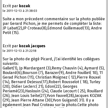
Ecrit par
kozak
le 2011-12-13 à 21:38:03
Suite a mon précedent commentaire sur la photo publiée
par Gerard Pichon, je me permets de compléter la liste:
JP Labat(2),JP Croteau(8),Edmond Guillemaud(13), Andre
Petit (15).
Ecrit par
kozak jacques
le 2011-12-13 à 21:22:18
Sur la photo de gégé Picard, j\'ai identifié les collègues
suivants:
Gallet(1), Jp Mardargant (3),Remy Chauvin (4), Aymard (5),
Boulard(6),Bourson (7), Barazer(9), Andre Fouillet( 10), 11
Gerad Pichon (11), Christian Moignez ( 12),Pierre Rouxel
(14), Bernard DeJesus(17),Robert Rousselot ( 18), Turley
(20), Didier Leclerc( 21), Edon(22), Georges
Periamé(23),Haslouin (24), Claude Lecourt ( 25), Rouillard
(26), Jean Louis Seite(27),Yvon Fauvel(28),Jacques KOZAK
(29), Jean Pierre Attane (30),Yvon Guigand( 31). Il y a
également Jean Paul Croteau sur la photo.Cette photo