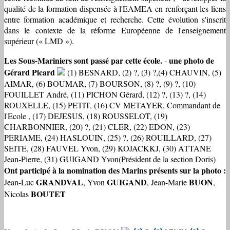
qualité de la formation dispensée à l'EAMEA en renforçant les liens
entre formation académique et recherche. Cette évolution s'inscrit
dans le contexte de la réforme Européenne de l'enseignement
supérieur (« LMD »).
Les Sous-Mariniers sont passé par cette école.
une photo de
-
Gérard Picard
(1) BESNARD, (2) ?, (3) ?,(4) CHAUVIN, (5)
AIMAR, (6) BOUMAR, (7) BOURSON, (8) ?, (9) ?, (10)
FOUILLET André, (11) PICHON Gérard, (12) ?, (13) ?, (14)
ROUXELLE, (15) PETIT, (16) CV METAYER, Commandant de
l'Ecole , (17) DEJESUS, (18) ROUSSELOT, (19)
CHARBONNIER, (20) ?, (21) CLER, (22) EDON, (23)
PERIAME, (24) HASLOUIN, (25) ?, (26) ROUILLARD, (27)
SEITE, (28) FAUVEL Yvon, (29) KOJACKKJ, (30) ATTANE
Jean-Pierre, (31) GUIGAND Yvon(Président de la section Doris)
Ont participé à la nomination des Marins présents sur la photo :
GRANDVAL
GUIGAND
BUON
Jean-Luc
, Yvon
, Jean-Marie
,
BOUTET
Nicolas