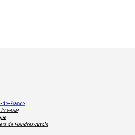
s-de-France
e l'AGASM
que
ers de Flandres-Artois