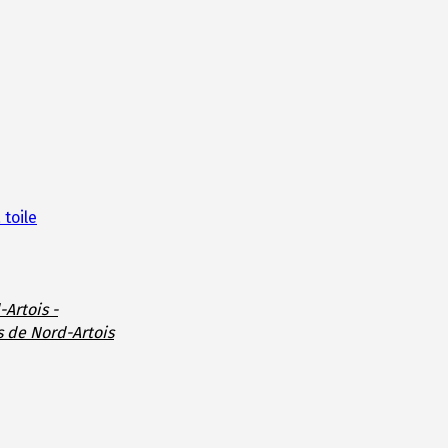
 toile
-Artois -
s de Nord-Artois