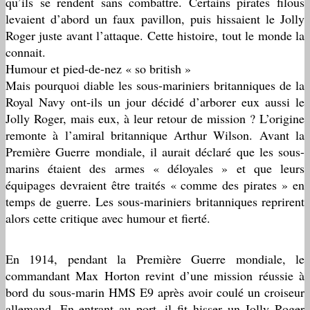
qu’ils se rendent sans combattre. Certains pirates filous
levaient d’abord un faux pavillon, puis hissaient le Jolly
Roger juste avant l’attaque. Cette histoire, tout le monde la
connait.
Humour et pied-de-nez « so british »
Mais pourquoi diable les sous-mariniers britanniques de la
Royal Navy ont-ils un jour décidé d’arborer eux aussi le
Jolly Roger, mais eux, à leur retour de mission ? L’origine
remonte à l’amiral britannique Arthur Wilson. Avant la
Première Guerre mondiale, il aurait déclaré que les sous-
marins étaient des armes « déloyales » et que leurs
équipages devraient être traités « comme des pirates » en
temps de guerre. Les sous-mariniers britanniques reprirent
alors cette critique avec humour et fierté.
En 1914, pendant la Première Guerre mondiale, le
commandant Max Horton revint d’une mission réussie à
bord du sous-marin HMS E9 après avoir coulé un croiseur
allemand. En entrant au port, il fit hisser un Jolly Roger