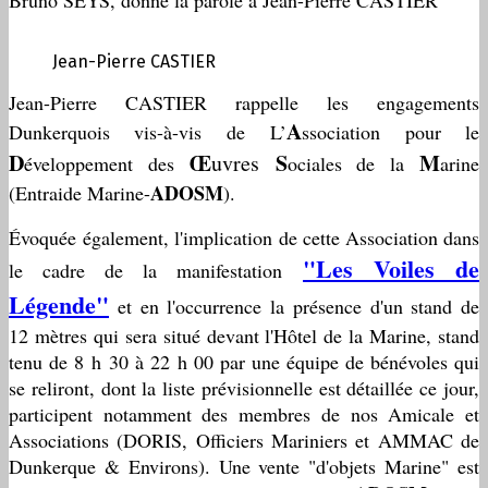
Bruno SEYS, donne la parole à Jean-Pierre CASTIER
Jean-Pierre CASTIER
Jean-Pierre CASTIER rappelle les engagements
A
Dunkerquois vis-à-vis de L’
ssociation pour le
D
Œ
S
M
uvres
éveloppement des
ociales de la
arine
ADOSM
(Entraide Marine-
).
Évoquée également, l'implication de cette Association dans
"Les Voiles de
le cadre de la manifestation
Légende"
et en l'occurrence la présence d'un stand de
12 mètres qui sera situé devant l'Hôtel de la Marine, stand
tenu de 8 h 30 à 22 h 00 par une équipe de bénévoles qui
se reliront, dont la liste prévisionnelle est détaillée ce jour,
participent notamment des membres de nos Amicale et
Associations (DORIS, Officiers Mariniers et AMMAC de
Dunkerque & Environs). Une vente "d'objets Marine" est