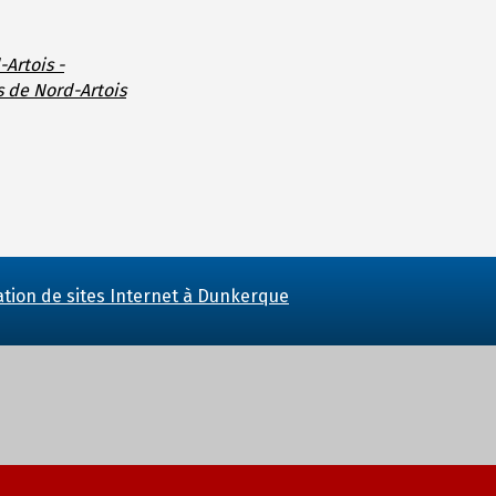
-Artois -
s de Nord-Artois
ation de sites Internet à Dunkerque