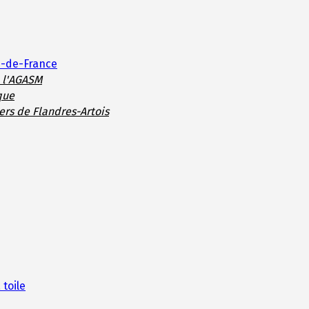
s-de-France
e l'AGASM
que
ers de Flandres-Artois
 toile