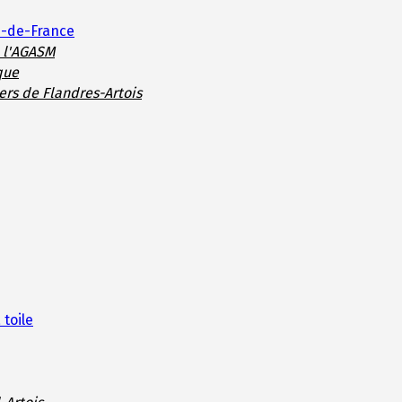
s-de-France
e l'AGASM
que
ers de Flandres-Artois
 toile